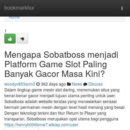
Home
bookmarkfox
Togg
navi
Home
1
Mengapa Sobatboss menjadi
Platform Game Slot Paling
Banyak Gacor Masa Kini?
woodyv853scm3
362 days ago
News
Discuss
Dalam lingkup game mesin slot daring, menemukan situs yang
benar-benar gacor menjadi tujuan utama penting untuk user.
Sobatboss adalah website teratas yang menawarkan sensasi
bermain permainan mesin dengan level hasil menang yang besar.
Dengan teknologi terkini dan fitur Return to Player yang
transparan, Sobatboss merupakan opsi utama bagi pengguna
https://henryb096bmw7.wikiap.com/user