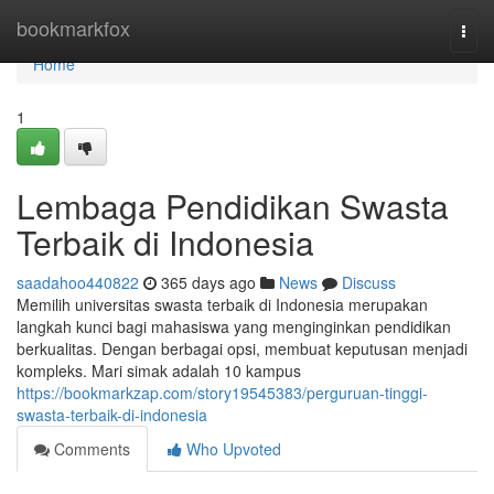
Home
bookmarkfox
Togg
navi
Home
1
Lembaga Pendidikan Swasta
Terbaik di Indonesia
saadahoo440822
365 days ago
News
Discuss
Memilih universitas swasta terbaik di Indonesia merupakan
langkah kunci bagi mahasiswa yang menginginkan pendidikan
berkualitas. Dengan berbagai opsi, membuat keputusan menjadi
kompleks. Mari simak adalah 10 kampus
https://bookmarkzap.com/story19545383/perguruan-tinggi-
swasta-terbaik-di-indonesia
Comments
Who Upvoted