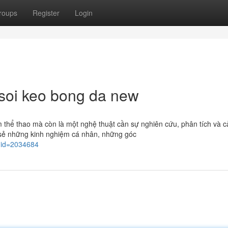
roups
Register
Login
soi keo bong da new
m thể thao mà còn là một nghệ thuật cần sự nghiên cứu, phân tích và
ia sẻ những kinh nghiệm cá nhân, những góc
uid=2034684