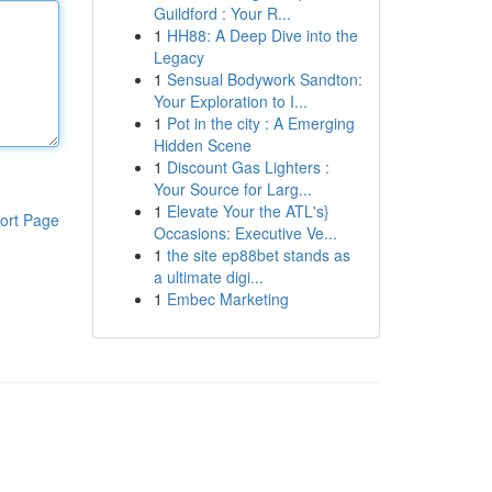
Guildford : Your R...
1
HH88: A Deep Dive into the
Legacy
1
Sensual Bodywork Sandton:
Your Exploration to I...
1
Pot in the city : A Emerging
Hidden Scene
1
Discount Gas Lighters :
Your Source for Larg...
1
Elevate Your the ATL's}
ort Page
Occasions: Executive Ve...
1
the site ep88bet stands as
a ultimate digi...
1
Embec Marketing