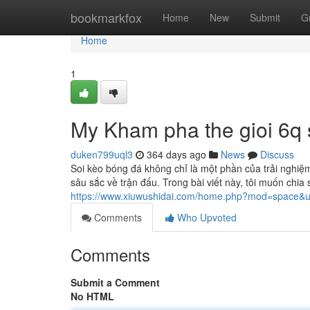
Home
bookmarkfox
Home
New
Submit
G
Home
1
My Kham pha the gioi 6q 
duken799uql3
364 days ago
News
Discuss
Soi kèo bóng đá không chỉ là một phần của trải nghiệ
sâu sắc về trận đấu. Trong bài viết này, tôi muốn ch
https://www.xiuwushidai.com/home.php?mod=space&
Comments
Who Upvoted
Comments
Submit a Comment
No HTML