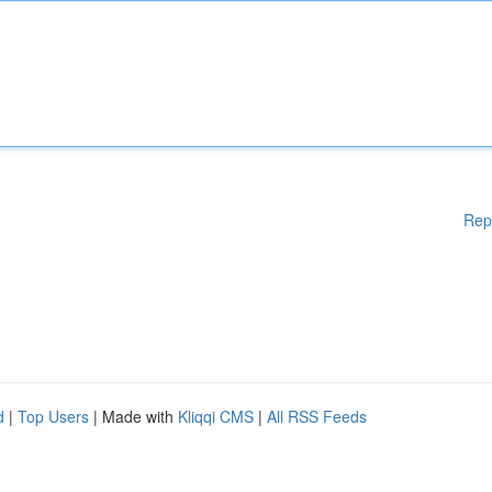
Rep
d
|
Top Users
| Made with
Kliqqi CMS
|
All RSS Feeds