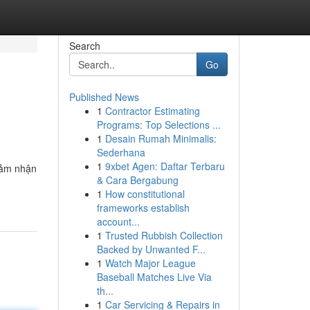
Search
Go
Published News
1
Contractor Estimating
Programs: Top Selections ...
1
Desain Rumah Minimalis:
Sederhana
1
9xbet Agen: Daftar Terbaru
 cảm nhận
& Cara Bergabung
1
How constitutional
frameworks establish
account...
1
Trusted Rubbish Collection
Backed by Unwanted F...
1
Watch Major League
Baseball Matches Live Via
th...
1
Car Servicing & Repairs in