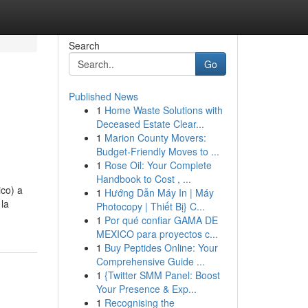
Search
Go
Published News
1
Home Waste Solutions with
Deceased Estate Clear...
1
Marion County Movers:
Budget-Friendly Moves to ...
1
Rose Oil: Your Complete
Handbook to Cost , ...
ico) a
1
Hướng Dẫn Máy In | Máy
 la
Photocopy | Thiết Bị} C...
1
Por qué confiar GAMA DE
MEXICO para proyectos c...
1
Buy Peptides Online: Your
Comprehensive Guide ...
1
{Twitter SMM Panel: Boost
Your Presence & Exp...
1
Recognising the