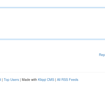
Rep
d
|
Top Users
| Made with
Kliqqi CMS
|
All RSS Feeds