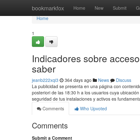
Home
bookmarkfox
Home
New
Submit
G
Home
1
Indicadores sobre acceso
saber
jeanb222xqi3
364 days ago
News
Discuss
La publicidad se presenta en una página con contenido
posteriori de las 18:30 h a los usuarios cuya ubicaci
seguridad de tus instalaciones y activos es fundament
Comments
Who Upvoted
Comments
Submit a Comment