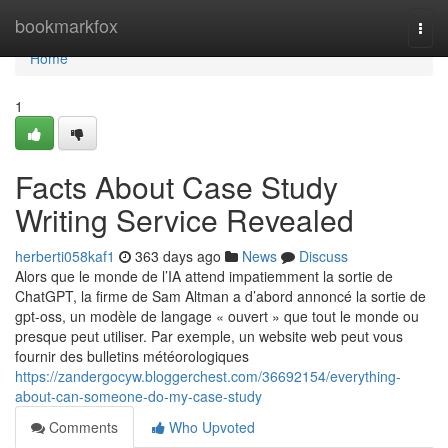
Home
bookmarkfox
Togg
navi
Home
1
Facts About Case Study
Writing Service Revealed
herberti058kaf1
363 days ago
News
Discuss
Alors que le monde de l’IA attend impatiemment la sortie de
ChatGPT, la firme de Sam Altman a d’abord annoncé la sortie de
gpt-oss, un modèle de langage « ouvert » que tout le monde ou
presque peut utiliser. Par exemple, un website web peut vous
fournir des bulletins météorologiques
https://zandergocyw.bloggerchest.com/36692154/everything-
about-can-someone-do-my-case-study
Comments
Who Upvoted