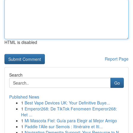
HTML is disabled
Report Page
Search
Go
Published News
1
Best Vape Devices UK: Your Definitive Buye...
1
Emperor268: De TikTok Fenomeen Emperor268:
Het ...
1
Mi Mascota Fiel: Guía para Elegir al Mejor Amigo
1
Paddle l'Alle sur Semois : Itinéraire et Iti...
1
Navigating Dementia Support: Your Resource to N...