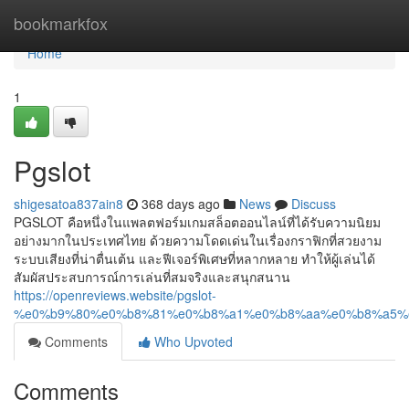
Home
bookmarkfox
Home
1
Pgslot
shigesatoa837ain8
368 days ago
News
Discuss
PGSLOT คือหนึ่งในแพลตฟอร์มเกมสล็อตออนไลน์ที่ได้รับความนิยม
อย่างมากในประเทศไทย ด้วยความโดดเด่นในเรื่องกราฟิกที่สวยงาม
ระบบเสียงที่น่าตื่นเต้น และฟีเจอร์พิเศษที่หลากหลาย ทำให้ผู้เล่นได้
สัมผัสประสบการณ์การเล่นที่สมจริงและสนุกสนาน
https://openreviews.website/pgslot-
%e0%b9%80%e0%b8%81%e0%b8%a1%e0%b8%aa%e0%b8%a5%
Comments
Who Upvoted
Comments