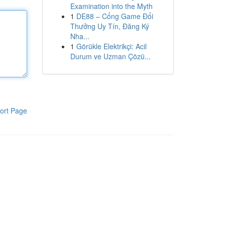
Examination into the Myth
1
DE88 – Cổng Game Đổi
Thưởng Uy Tín, Đăng Ký
Nha...
1
Görükle Elektrikçi: Acil
Durum ve Uzman Çözü...
ort Page