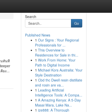
Search
Go
Published News
1
Our Signs : Your Regional
Professionals for ...
1
This Overview to
Residences for Sale in thi...
1
Work From Home: Your
ินทันที
Path to Digital Income
 deeper
1
Michael Kors Australia: Your
ียง...
Style Destination
1
Cbd thc Dwell resin distillate
and rosin are va...
1
Leading Artificial
Intelligence Tools: A Compa...
1
A Amazing Kenya: A 5-Day
Masai Mara, Lake Na...
1
ize888: A Thorough