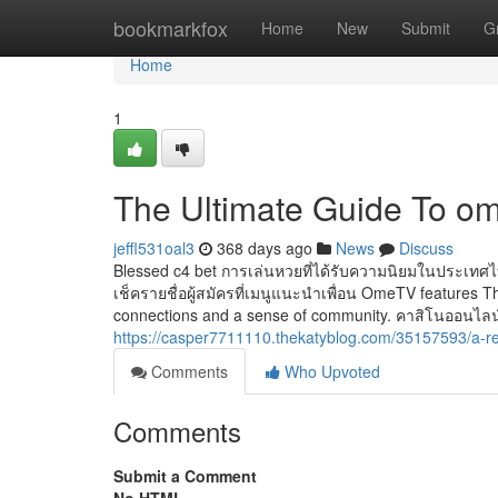
Home
bookmarkfox
Home
New
Submit
G
Home
1
The Ultimate Guide To o
jeffl531oal3
368 days ago
News
Discuss
Blessed c4 bet การเล่นหวยที่ได้รับความนิยมในประเทศไทย 
เช็ครายชื่อผู้สมัครที่เมนูแนะนำเพื่อน OmeTV features T
connections and a sense of community. คาสิโนออนไลน์
https://casper7711110.thekatyblog.com/35157593/a-r
Comments
Who Upvoted
Comments
Submit a Comment