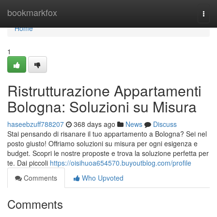
Home
bookmarkfox
Togg
navi
Home
1
Ristrutturazione Appartamenti
Bologna: Soluzioni su Misura
haseebzuff788207
368 days ago
News
Discuss
Stai pensando di risanare il tuo appartamento a Bologna? Sei nel
posto giusto! Offriamo soluzioni su misura per ogni esigenza e
budget. Scopri le nostre proposte e trova la soluzione perfetta per
te. Dai piccoli
https://oisihuoa654570.buyoutblog.com/profile
Comments
Who Upvoted
Comments