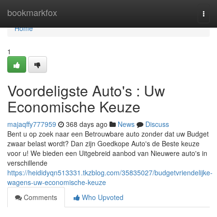
Home
bookmarkfox
Togg
navi
Home
1
Voordeligste Auto's : Uw
Economische Keuze
majaqffy777959
368 days ago
News
Discuss
Bent u op zoek naar een Betrouwbare auto zonder dat uw Budget
zwaar belast wordt? Dan zijn Goedkope Auto's de Beste keuze
voor u! We bieden een Uitgebreid aanbod van Nieuwere auto's in
verschillende
https://heididyqn513331.tkzblog.com/35835027/budgetvriendelijke-
wagens-uw-economische-keuze
Comments
Who Upvoted