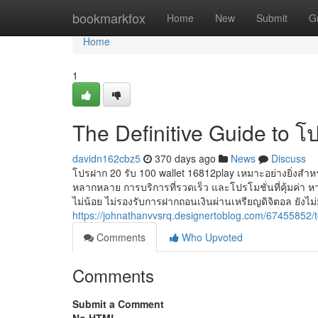
Home
bookmarkfox
Home
New
Submit
G
Home
1
The Definitive Guide to โ
davidn162cbz5
370 days ago
News
Discuss
โปรฝาก 20 รับ 100 wallet 16812play เหมาะอย่างยิ่งสำหรั
หลากหลาย การบริการที่รวดเร็ว และโปรโมชั่นที่คุ้มค่า 
ไม่น้อย ไม่รองรับการฝากถอนเงินผ่านเหรียญดิจิตอล ยังไม่
https://johnathanvvsrq.designertoblog.com/67455852/
Comments
Who Upvoted
Comments
Submit a Comment