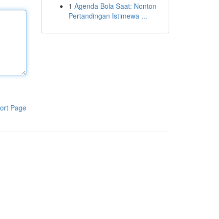
1
Agenda Bola Saat: Nonton
Pertandingan Istimewa ...
ort Page