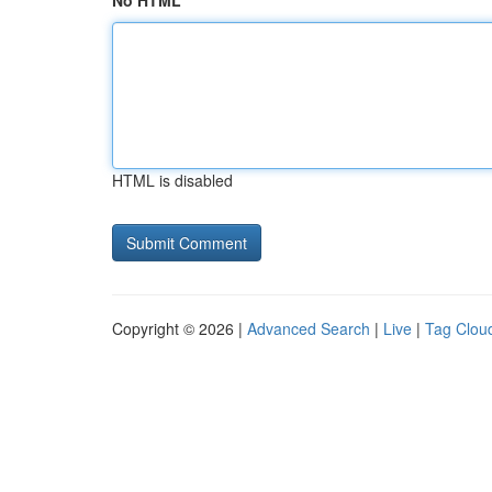
No HTML
HTML is disabled
Copyright © 2026 |
Advanced Search
|
Live
|
Tag Clou