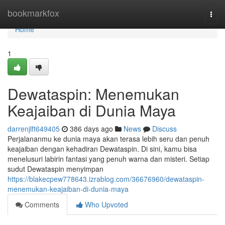
Home
bookmarkfox
Togg
navi
Home
1
Dewataspin: Menemukan
Keajaiban di Dunia Maya
darrenjlft649405
386 days ago
News
Discuss
Perjalananmu ke dunia maya akan terasa lebih seru dan penuh
keajaiban dengan kehadiran Dewataspin. Di sini, kamu bisa
menelusuri labirin fantasi yang penuh warna dan misteri. Setiap
sudut Dewataspin menyimpan
https://blakecpew778643.izrablog.com/36676960/dewataspin-
menemukan-keajaiban-di-dunia-maya
Comments
Who Upvoted