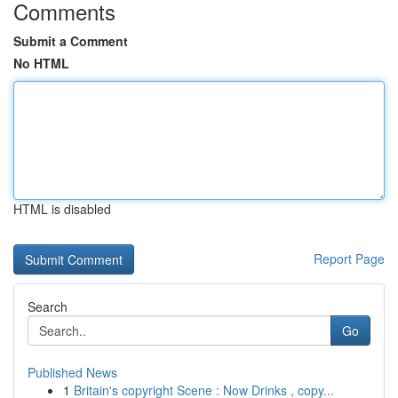
Comments
Submit a Comment
No HTML
HTML is disabled
Report Page
Search
Go
Published News
1
Britain's copyright Scene : Now Drinks , copy...