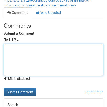
https://totoraja52963.ssnblog.com/35257185/raih-maxwin-
terbaru-di-totoraja-situs-slot-gacor-resmi-terbaik
Comments
Who Upvoted
Comments
Submit a Comment
No HTML
HTML is disabled
Report Page
Search