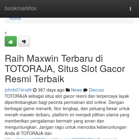
Home
bookmarkfox
Togg
navi
Home
1
Raih Maxwin Terbaru di
TOTORAJA, Situs Slot Gacor
Resmi Terbaik
johnb074rxd9
387 days ago
News
Discuss
TOTORAJA sebagai situs slot gacor resmi dan terpercaya layak
dipertimbangkan bagi pecinta permainan slot online. Dengan
berbagai game menarik, fitur lengkap, dan peluang besar untuk
meraih maxwin terbaru, platform ini menjadi pilihan utama yang
memberikan pengalaman bermain yang aman dan
menguntungkan. Jangan ragu untuk mencoba keberuntungan
Anda di TOTORAJA dan