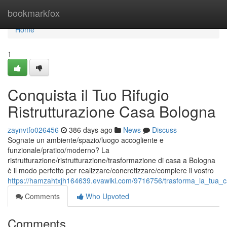
Home
bookmarkfox
Home
1
Conquista il Tuo Rifugio
Ristrutturazione Casa Bologna
zaynvtfo026456
386 days ago
News
Discuss
Sognate un ambiente/spazio/luogo accogliente e
funzionale/pratico/moderno? La
ristrutturazione/ristrutturazione/trasformazione di casa a Bologna
è il modo perfetto per realizzare/concretizzare/compiere il vostro
https://hamzahtxjh164639.evawiki.com/9716756/trasforma_la_tua_c
Comments
Who Upvoted
Comments