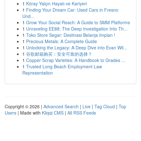
1
Köray Yalçın Hayatı ve Kariyeri
1
Finding Your Dream Car: Used Cars in Fresno
Und...
1
Grow Your Social Reach: A Guide to SMM Platforms
1
Unraveling EE88: The Deep Investigation Into Th...
1
Toko Store Segar: Destinasi Belanja Impian !
1
Precious Metals: A Complete Guide
1
Unlocking the Legacy: A Deep Dive into Evan Wil...
1
谷歌邮箱购买：安全可靠的选择？
1
Copper Scrap Varieties: A Handbook to Grades ...
1
Trusted Long Beach Employment Law
Representation
Copyright © 2026 |
Advanced Search
|
Live
|
Tag Cloud
|
Top
Users
| Made with
Kliqqi CMS
|
All RSS Feeds