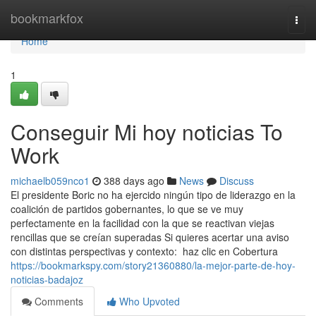
Home
bookmarkfox
Togg
navi
Home
1
Conseguir Mi hoy noticias To
Work
michaelb059nco1
388 days ago
News
Discuss
El presidente Boric no ha ejercido ningún tipo de liderazgo en la
coalición de partidos gobernantes, lo que se ve muy
perfectamente en la facilidad con la que se reactivan viejas
rencillas que se creían superadas Si quieres acertar una aviso
con distintas perspectivas y contexto: haz clic en Cobertura
https://bookmarkspy.com/story21360880/la-mejor-parte-de-hoy-
noticias-badajoz
Comments
Who Upvoted