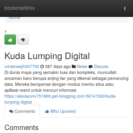
Home
bookmarkfox
Togg
navi
Home
1
Kuda Lumping Digital
umairxwqh307792
387 days ago
News
Discuss
Di dunia maya yang semakin luas dan kompleks, muncullah
ancaman baru berupa anjing liar yang dikenal sebagai pemancing
data. Mereka beroperasi dengan modus meniru situs atau
aplikasi resmi untuk mencuri informasi
https://alexiacvvv751868.get-blogging.com/36747380/kuda-
lumping-digital
Comments
Who Upvoted
Comments