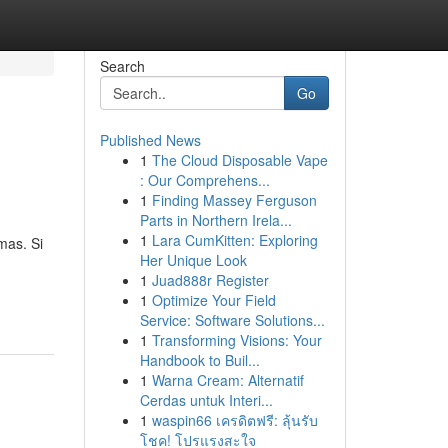
Search
Go
Published News
1
The Cloud Disposable Vape
: Our Comprehens...
1
Finding Massey Ferguson
Parts in Northern Irela...
1
Lara CumKitten: Exploring
mas. Si
Her Unique Look
1
Juad888r Register
1
Optimize Your Field
Service: Software Solutions...
1
Transforming Visions: Your
Handbook to Buil...
1
Warna Cream: Alternatif
Cerdas untuk Interi...
1
waspin66 เครดิตฟรี: ลุ้นรับ
โชค! โปรแรงสะใจ