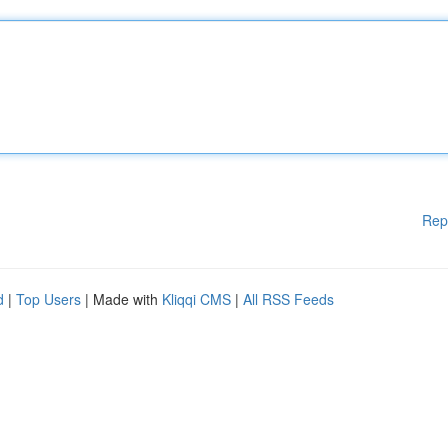
Rep
d
|
Top Users
| Made with
Kliqqi CMS
|
All RSS Feeds