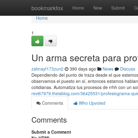
Home
bookmarkfox
Home
New
Submit
G
Home
1
Un arma secreta para pr
zalmayf173zun2
390 days ago
News
Discuss
Dependiendo del punto de traza desde el que estemos 
observamos el puesto en sí, entonces estamos hablan
cotidianas. Automatiza tus procesos de rrhh con un so
revi67979.theisblog.com/36425531/profesiograma-quie
Comments
Who Upvoted
Comments
Submit a Comment