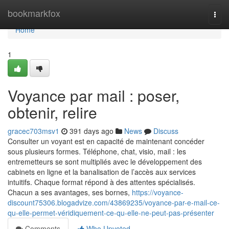
Home
bookmarkfox
Togg
navi
Home
1
Voyance par mail : poser,
obtenir, relire
gracec703msv1
391 days ago
News
Discuss
Consulter un voyant est en capacité de maintenant concéder
sous plusieurs formes. Téléphone, chat, visio, mail : les
entremetteurs se sont multipliés avec le développement des
cabinets en ligne et la banalisation de l’accès aux services
intuitifs. Chaque format répond à des attentes spécialisés.
Chacun a ses avantages, ses bornes,
https://voyance-
discount75306.blogadvize.com/43869235/voyance-par-e-mail-ce-
qu-elle-permet-véridiquement-ce-qu-elle-ne-peut-pas-présenter
Comments
Who Upvoted