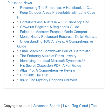
Published News
1
Revamping The Enterprise: A Handbook to C...
1
Keep Outdoor Areas Presentable with Lane Cove
R...
1
ContainerEase Australia – Our One-Stop Sho...
1
Grow268 Register: A Beginner's Guide
1
Palete de Monster: Preços e Onde Comprar
1
Meniu Happy Restaurant București: Delicii Gusta...
1
Understanding TOC Analysis: A Comprehensive
Guide
1
Small Machine Showdown: Bob vs. Caterpillar
1
The Enduring Allure of Brass Jewelry
1
Identifying the Ideal Microsoft Dynamics 36...
1
His Secret Obsession PDF: A Full Guide
1
Atlas Pro: A Comprehensive Review
1
RPG168: The Hub
1
88kk: The Mystery Deepens Unravels
Copyright © 2026 |
Advanced Search
|
Live
|
Tag Cloud
|
Top