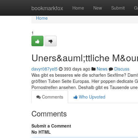
Home
bookmarkfox
Home
New
Submit
G
Home
1
Uners&auml;ttliche M&oum
davyr087yel5
393 days ago
News
Discuss
Was gibt es besseres wie die scharfen Sexfilme? Damit 
größten Tuben Seite Europas. Hier poppen dedicate Gr
Pornostreifen ansehen. Deshalb gibt es Tausende uner
Comments
Who Upvoted
Comments
Submit a Comment
No HTML