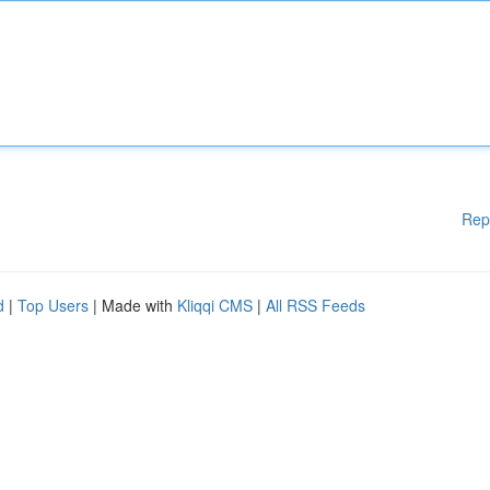
Rep
d
|
Top Users
| Made with
Kliqqi CMS
|
All RSS Feeds