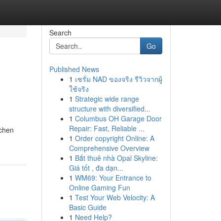
Search
Go
Published News
1
เซรั่ม NAD ของจริง รีวิวจากผู้
ใช้จริง
1
Strategic wide range
structure with diversified...
1
Columbus OH Garage Door
Repair: Fast, Reliable ...
schen
1
Order copyright Online: A
Comprehensive Overview
1
Bắt thuê nhà Opal Skyline:
Giá tốt , đa dạn...
1
WM69: Your Entrance to
Online Gaming Fun
1
Test Your Web Velocity: A
Basic Guide
1
Need Help?