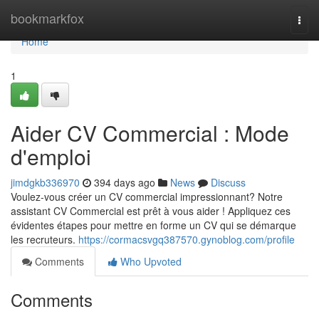
Home
bookmarkfox
Togg
navi
Home
1
Aider CV Commercial : Mode
d'emploi
jimdgkb336970
394 days ago
News
Discuss
Voulez-vous créer un CV commercial impressionnant? Notre
assistant CV Commercial est prêt à vous aider ! Appliquez ces
évidentes étapes pour mettre en forme un CV qui se démarque
les recruteurs.
https://cormacsvgq387570.gynoblog.com/profile
Comments
Who Upvoted
Comments