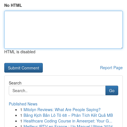
No HTML
HTML is disabled
Report Page
Search
Go
Published News
1
Mitolyn Reviews: What Are People Saying?
1
Bảng Kịch Bản Lô Tô 68 – Phân Tích Kết Quả MB
1
Healthcare Coding Course in Ameerpet: Your G...
1
Meilleur IPTV en France : Un Manuel Ultime 2024