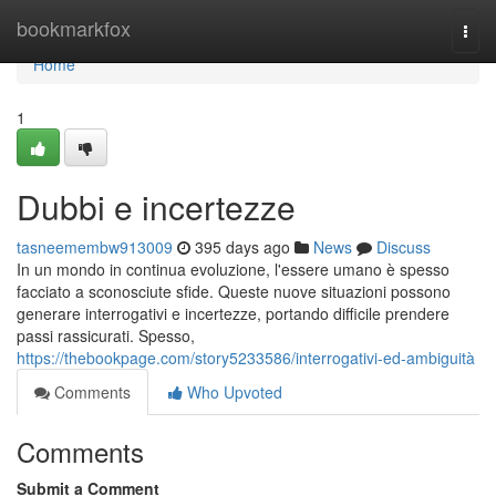
Home
bookmarkfox
Togg
navi
Home
1
Dubbi e incertezze
tasneemembw913009
395 days ago
News
Discuss
In un mondo in continua evoluzione, l'essere umano è spesso
facciato a sconosciute sfide. Queste nuove situazioni possono
generare interrogativi e incertezze, portando difficile prendere
passi rassicurati. Spesso,
https://thebookpage.com/story5233586/interrogativi-ed-ambiguità
Comments
Who Upvoted
Comments
Submit a Comment