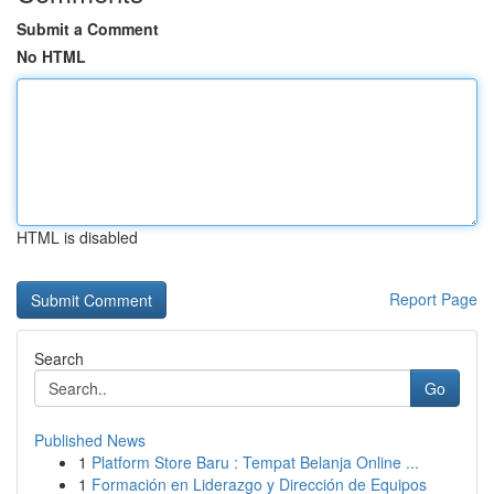
Submit a Comment
No HTML
HTML is disabled
Report Page
Search
Go
Published News
1
Platform Store Baru : Tempat Belanja Online ...
1
Formación en Liderazgo y Dirección de Equipos