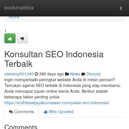
Home
bookmarkfox
Togg
navi
Home
1
Konsultan SEO Indonesia
Terbaik
oisieenp501240
396 days ago
News
Discuss
Ingin memperbaiki peringkat website Anda di mesin pencari?
Temukan agensi SEO terbaik di Indonesia yang siap membantu
Anda mencapai tujuan online bisnis Anda. Berikut adalah
beberapa faktor penting untuk
https://andhikawijayakurniawan.com/pakar-seo-indonesia/
Comments
Who Upvoted
Comments