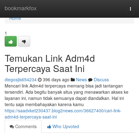
Home
bookmarkfox
Togg
navi
Home
1
Temukan Link Adm4d
Terpercaya Saat Ini
diegosjls654234
396 days ago
News
Discuss
Mencari link Adm4d terpercaya memang bisa jadi tantangan
tersendiri. Ada begitu banyak situs yang menawarkan akses ke
layanan ini, namun tidak semuanya dapat diandalkan. Hal ini
tentu saja membahayakan karena kamu
https://saadxket230437.blog2news.com/36627400/cari-link-
adm4d-terpercaya-saat-ini
Comments
Who Upvoted