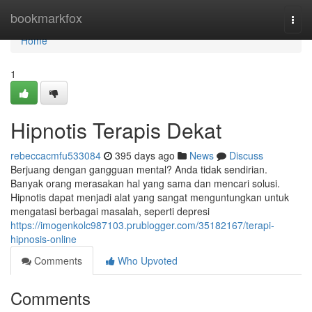
Home
bookmarkfox
Togg
navi
Home
1
Hipnotis Terapis Dekat
rebeccacmfu533084
395 days ago
News
Discuss
Berjuang dengan gangguan mental? Anda tidak sendirian.
Banyak orang merasakan hal yang sama dan mencari solusi.
Hipnotis dapat menjadi alat yang sangat menguntungkan untuk
mengatasi berbagai masalah, seperti depresi
https://imogenkolc987103.prublogger.com/35182167/terapi-
hipnosis-online
Comments
Who Upvoted
Comments