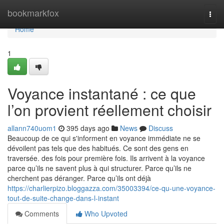
Home
bookmarkfox
Togg
navi
Home
1
Voyance instantané : ce que
l’on provient réellement choisir
allann740uom1
395 days ago
News
Discuss
Beaucoup de ce qui s'informent en voyance immédiate ne se
dévoilent pas tels que des habitués. Ce sont des gens en
traversée. des fois pour première fois. Ils arrivent à la voyance
parce qu’ils ne savent plus à qui structurer. Parce qu’ils ne
cherchent pas déranger. Parce qu’ils ont déjà
https://charlierpizo.bloggazza.com/35003394/ce-qu-une-voyance-
tout-de-suite-change-dans-l-instant
Comments
Who Upvoted