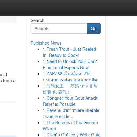
Search
Go
Published News
1
Fresh Trout - Just Reeled
In, Ready to Cook!
1
Need to Unlock Your Car?
Find Local Experts Now
1
ZAPZ88 เว็บสล็อต: เปิด
ould
ประสบการณ์ความสนุกสุดฮิต
ms from a
1
时尚女王 ， 辣妈 นาง 非常
好看 也 霸气！
1
Conquer Your Gout Attack:
Relief is Possible
1
Revenu d'infirmière libérale
: Quelle est le...
1
The Secrets of the Gnome
Wizard
1
Diseño Gráfico y Web: Guía