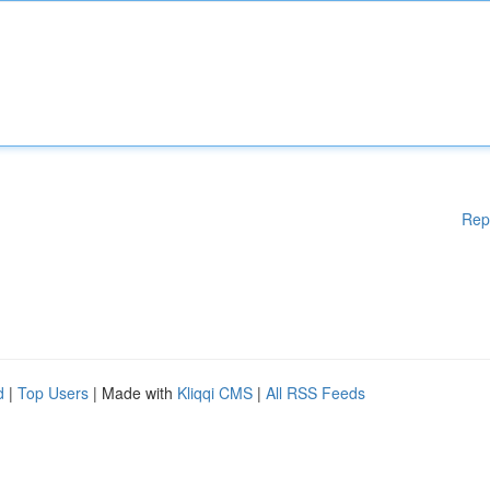
Rep
d
|
Top Users
| Made with
Kliqqi CMS
|
All RSS Feeds