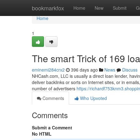
Home
bookmarkfox
Home
New
Submit
G
Home
1
The smart Trick of 169 lo
eminemi284crx2
396 days ago
News
Discuss
NHCash.com, LLC is usually a direct loan lender, havin
deliver backlinks or sorts on Internet sites, or in emai
number of advertisers
https://richardf753knm3.shoppi
Comments
Who Upvoted
Comments
Submit a Comment
No HTML