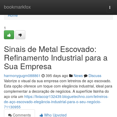
Home
bookmarkfox
Togg
navi
Home
1
Sinais de Metal Escovado:
Refinamento Industrial para a
Sua Empresa
harmonygugm088861
395 days ago
News
Discuss
Valorize o visual da sua empresa com letreiros de aço escovado.
Esta opção oferece um toque com elegância industrial, ideal para
complementar a decoração de negócios. A superfície lisinha do
aço cria um
https://liviaccqr132439.bloguetechno.com/letreiros-
de-aço-escovado-elegância-industrial-para-o-seu-negócio-
71130955
Comments
Who Upvoted