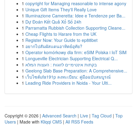
1
copyright for Managing reasonable to intense agony
1
Unique Gift Items They'll Really Love
1
Illuminazione Cameretta: Idee e Tendenze per Ba...
1
Dự Đoán Kết Quả Xổ Số 24h
1
Parramatta Rubbish Collection Supporting Cleane...
1
Cheap Flights to Harare from the UK
1
Register Now: Your Guide to ep88bet
1
อยากไปสัมผัสแดนอาทิตย์อุทัย?
1
Operator komórkowy dla firm: eSIM Polska i IoT SIM
1
Longueville Electrician Supporting Electrical Q...
1
בקתות אינטימיים לזוגות : העצות המלא
1
Geelong Slab Base Preparation: A Comprehensive...
1
เว็บไซต์ufa191p ลงทะเบียน: คู่มือฉบับสมบูรณ์
1
Leading Ride Providers in Noida - Your Ulti...
Copyright © 2026 |
Advanced Search
|
Live
|
Tag Cloud
|
Top
Users
| Made with
Kliqqi CMS
|
All RSS Feeds