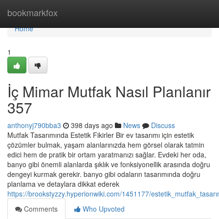
Home
bookmarkfox
Home
1
İç Mimar Mutfak Nasıl Planlanır
357
anthonyj790bba3
398 days ago
News
Discuss
Mutfak Tasarımında Estetik Fikirler Bir ev tasarımı için estetik
çözümler bulmak, yaşam alanlarınızda hem görsel olarak tatmin
edici hem de pratik bir ortam yaratmanızı sağlar. Evdeki her oda,
banyo gibi önemli alanlarda şıklık ve fonksiyonellik arasında doğru
dengeyi kurmak gerekir. banyo gibi odaların tasarımında doğru
planlama ve detaylara dikkat ederek
https://brookstyzzy.hyperionwiki.com/1451177/estetik_mutfak_tasarı
Comments
Who Upvoted