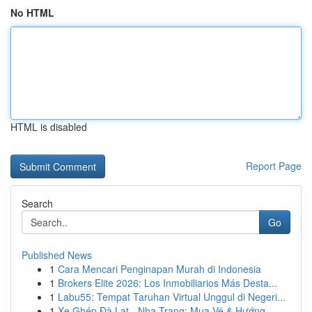
No HTML
HTML is disabled
Report Page
Search
Go
Published News
1
Cara Mencari Penginapan Murah di Indonesia
1
Brokers Elite 2026: Los Inmobiliarios Más Desta...
1
Labu55: Tempat Taruhan Virtual Unggul di Negeri...
1
Xe Ghép Đà Lạt - Nha Trang: Mua Vé & Hướng