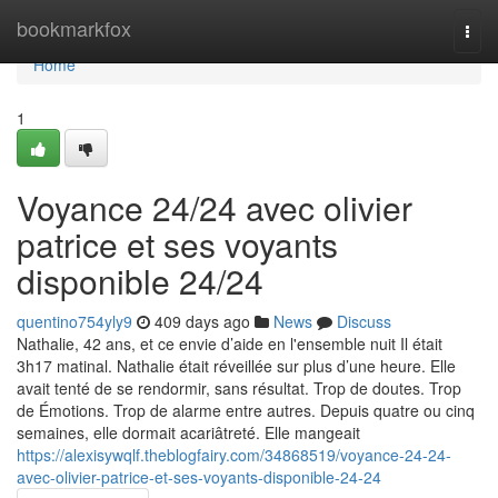
Home
bookmarkfox
Togg
navi
Home
1
Voyance 24/24 avec olivier
patrice et ses voyants
disponible 24/24
quentino754yly9
409 days ago
News
Discuss
Nathalie, 42 ans, et ce envie d’aide en l'ensemble nuit Il était
3h17 matinal. Nathalie était réveillée sur plus d’une heure. Elle
avait tenté de se rendormir, sans résultat. Trop de doutes. Trop
de Émotions. Trop de alarme entre autres. Depuis quatre ou cinq
semaines, elle dormait acariâtreté. Elle mangeait
https://alexisywqlf.theblogfairy.com/34868519/voyance-24-24-
avec-olivier-patrice-et-ses-voyants-disponible-24-24