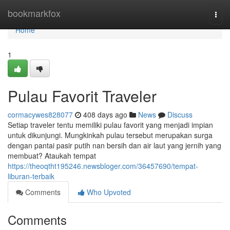
Home
bookmarkfox
Togg
navi
Home
1
Pulau Favorit Traveler
cormacywes828077
408 days ago
News
Discuss
Setiap traveler tentu memiliki pulau favorit yang menjadi impian
untuk dikunjungi. Mungkinkah pulau tersebut merupakan surga
dengan pantai pasir putih nan bersih dan air laut yang jernih yang
membuat? Ataukah tempat
https://theoqtht195246.newsbloger.com/36457690/tempat-
liburan-terbaik
Comments
Who Upvoted
Comments