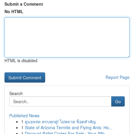
Submit a Comment
No HTML
HTML is disabled
Report Page
Search
Go
Published News
1
ดูบอลสด ครบทุกคู่! ไม่พลาด ช็อตสำคัญ
1
State of Arizona Termite and Flying Ants: Ho...
1
Discount Pallet Crates For Sale : Your Affo...