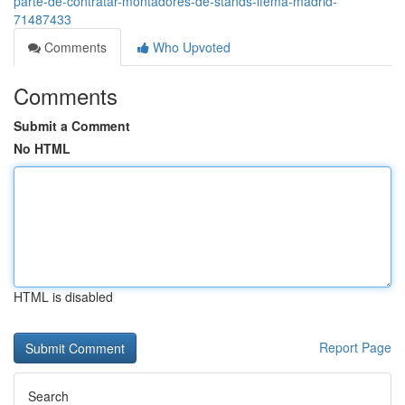
parte-de-contratar-montadores-de-stands-ifema-madrid-
71487433
Comments
Who Upvoted
Comments
Submit a Comment
No HTML
HTML is disabled
Report Page
Search