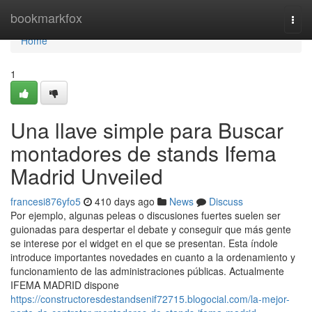
Home
bookmarkfox
Togg
navi
Home
1
Una llave simple para Buscar
montadores de stands Ifema
Madrid Unveiled
francesi876yfo5
410 days ago
News
Discuss
Por ejemplo, algunas peleas o discusiones fuertes suelen ser
guionadas para despertar el debate y conseguir que más gente
se interese por el widget en el que se presentan. Esta índole
introduce importantes novedades en cuanto a la ordenamiento y
funcionamiento de las administraciones públicas. Actualmente
IFEMA MADRID dispone
https://constructoresdestandsenif72715.blogocial.com/la-mejor-