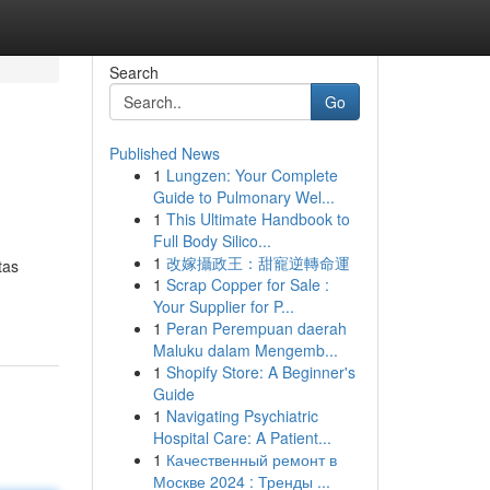
Search
Go
Published News
1
Lungzen: Your Complete
Guide to Pulmonary Wel...
1
This Ultimate Handbook to
Full Body Silico...
1
改嫁攝政王：甜寵逆轉命運
tas
1
Scrap Copper for Sale :
Your Supplier for P...
1
Peran Perempuan daerah
Maluku dalam Mengemb...
1
Shopify Store: A Beginner's
Guide
1
Navigating Psychiatric
Hospital Care: A Patient...
1
Качественный ремонт в
Москве 2024 : Тренды ...