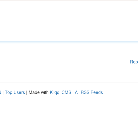
Rep
d
|
Top Users
| Made with
Kliqqi CMS
|
All RSS Feeds