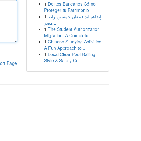
1
Delitos Bancarios Cómo
Proteger tu Patrimonio
1
إضاءة ليد فيضان خمسين واط
بـ مصر
1
The Student Authorization
Migration: A Complete...
1
Chinese Studying Activities:
A Fun Approach to ...
1
Local Clear Pool Railing –
Style & Safety Co...
ort Page