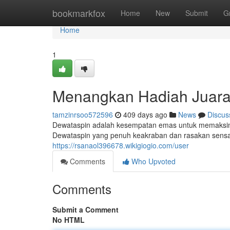
Home
bookmarkfox
Home
New
Submit
G
Home
1
Menangkan Hadiah Juara d
tamzinrsoo572596
409 days ago
News
Discus
Dewataspin adalah kesempatan emas untuk memaksi
Dewataspin yang penuh keakraban dan rasakan sensa
https://rsanaol396678.wikigiogio.com/user
Comments
Who Upvoted
Comments
Submit a Comment
No HTML