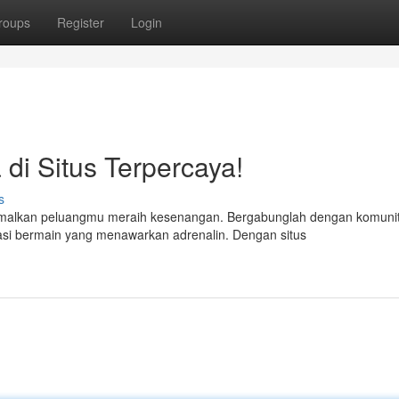
roups
Register
Login
i Situs Terpercaya!
s
malkan peluangmu meraih kesenangan. Bergabunglah dengan komuni
si bermain yang menawarkan adrenalin. Dengan situs