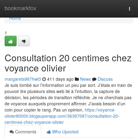
Home
bookmarkfox
Togg
navi
Home
1
Consultation 20 centimes chez
voyance olivier
margarets987hwl3
411 days ago
News
Discuss
Je suis tombé sur l’information un peu par sort. J’étais en train de
pouvoir lire plusieurs sites web lié à l’intuition, la capture de
décision, les périodes de transition réfléchie. Je ne cherchais pas
de voyance auxquels proprement affirmer. J’avais besoin d’un
coin pour copier le rang. Pas un opinion,
https://voyance-
olivier80000.blogsuperapp.com/36397087/consultation-20-
centimes-chez-voyance-olivier
Comments
Who Upvoted