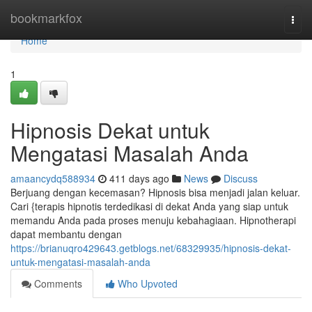
Home
bookmarkfox
Togg
navi
Home
1
Hipnosis Dekat untuk
Mengatasi Masalah Anda
amaancydq588934
411 days ago
News
Discuss
Berjuang dengan kecemasan? Hipnosis bisa menjadi jalan keluar.
Cari {terapis hipnotis terdedikasi di dekat Anda yang siap untuk
memandu Anda pada proses menuju kebahagiaan. Hipnotherapi
dapat membantu dengan
https://brianuqro429643.getblogs.net/68329935/hipnosis-dekat-
untuk-mengatasi-masalah-anda
Comments
Who Upvoted