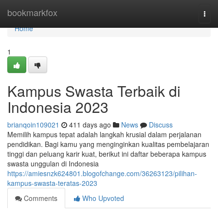
Home
bookmarkfox
Togg
navi
Home
1
Kampus Swasta Terbaik di
Indonesia 2023
brianqoin109021
411 days ago
News
Discuss
Memilih kampus tepat adalah langkah krusial dalam perjalanan
pendidikan. Bagi kamu yang menginginkan kualitas pembelajaran
tinggi dan peluang karir kuat, berikut ini daftar beberapa kampus
swasta unggulan di Indonesia
https://amiesnzk624801.blogofchange.com/36263123/pilihan-
kampus-swasta-teratas-2023
Comments
Who Upvoted