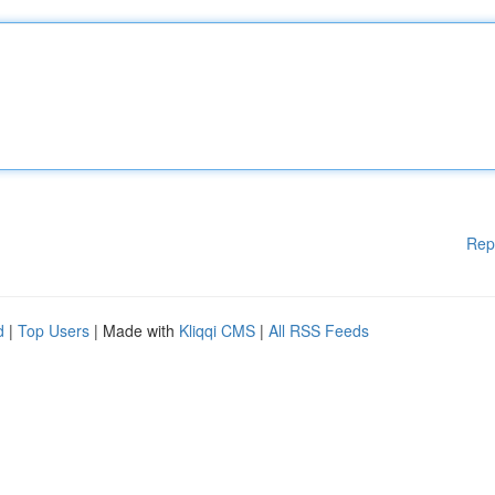
Rep
d
|
Top Users
| Made with
Kliqqi CMS
|
All RSS Feeds