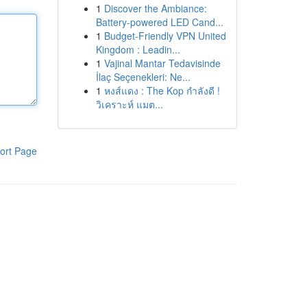
1
Discover the Ambiance:
Battery-powered LED Cand...
1
Budget-Friendly VPN United
Kingdom : Leadin...
1
Vajinal Mantar Tedavisinde
İlaç Seçenekleri: Ne...
1
หงส์แดง : The Kop กำลังดี !
วิเคราะห์ แมต...
ort Page