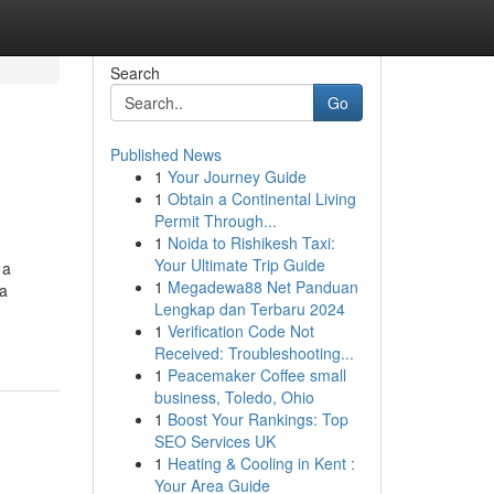
Search
Go
Published News
1
Your Journey Guide
1
Obtain a Continental Living
Permit Through...
1
Noida to Rishikesh Taxi:
Your Ultimate Trip Guide
 a
1
Megadewa88 Net Panduan
ca
Lengkap dan Terbaru 2024
1
Verification Code Not
Received: Troubleshooting...
1
Peacemaker Coffee small
business, Toledo, Ohio
1
Boost Your Rankings: Top
SEO Services UK
1
Heating & Cooling in Kent :
Your Area Guide