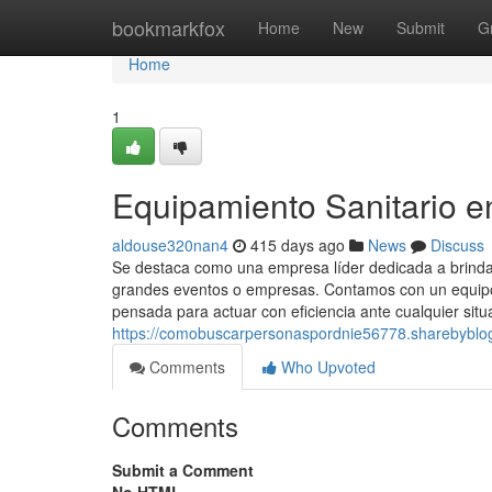
Home
bookmarkfox
Home
New
Submit
G
Home
1
Equipamiento Sanitario e
aldouse320nan4
415 days ago
News
Discuss
Se destaca como una empresa líder dedicada a brindar
grandes eventos o empresas. Contamos con un equipo 
pensada para actuar con eficiencia ante cualquier situ
https://comobuscarpersonaspordnie56778.sharebyblog
Comments
Who Upvoted
Comments
Submit a Comment