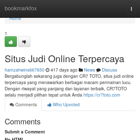
Home
bookmarkfox
Togg
navi
Home
1
Situs Judi Online Terpercaya
hamzahwins667650
417 days ago
News
Discuss
Bergabunglah sekarang juga dengan CR7 TOTO, situs judi online
terpercaya yang menawarkan berbagai macam permainan lucu.
Dengan riwayat yang panjang dan layanan terbaik, CR7TOTO
selalu menjadi pilihan tepat untuk Anda
https://cr7toto.com
Comments
Who Upvoted
Comments
Submit a Comment
No HTML