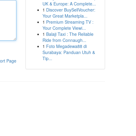
UK & Europe: A Complete...
1
Discover BuySellVoucher:
Your Great Marketpla...
1
Premium Streaming TV :
Your Complete Viewi...
1
Balaji Taxi : The Reliable
Ride from Connaugh...
1
Foto Megadewa88 di
Surabaya: Panduan Utuh &
Tip...
ort Page