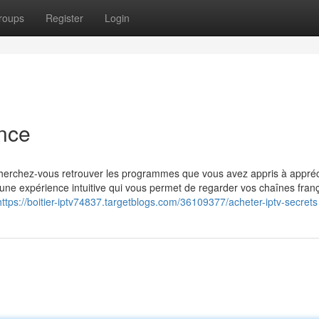
roups
Register
Login
nce
herchez-vous retrouver les programmes que vous avez appris à appréc
d'une expérience intuitive qui vous permet de regarder vos chaînes fran
https://boitier-iptv74837.targetblogs.com/36109377/acheter-iptv-secrets