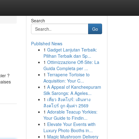
Search
Go
Published News
1
Gadget Lanjutan Terbaik:
Pilihan Terbaik dan Sp...
1
Ottimizzazione Off-Site: La
Guida Completa per ...
1
Terrapene Tortoise to
ier ?
Acquisition: Your C...
çaises
1
A Appeal of Kancheepuram
Silk Sarongs: A Ageles...
1
เที่ยว สิงคโปร์: เดินทาง
สิงคโปร์ ถูก คุ้มค่า 2569
1
Adorable Teacup Yorkies:
Your Guide to Findin...
1
Elevate Your Events with
Luxury Photo Booths in...
1
Magic Mushroom Delivery