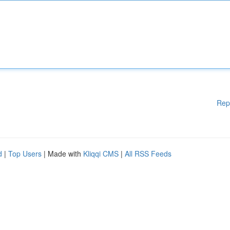
Rep
d
|
Top Users
| Made with
Kliqqi CMS
|
All RSS Feeds