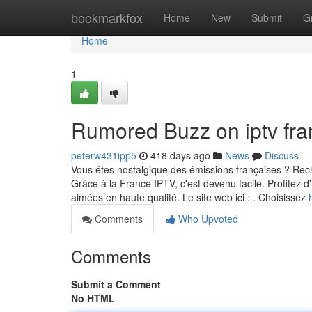
Home
bookmarkfox
Home
New
Submit
G
Home
1
Rumored Buzz on iptv fra
peterw431ipp5
418 days ago
News
Discuss
Vous êtes nostalgique des émissions françaises ? Rec
Grâce à la France IPTV, c'est devenu facile. Profitez 
aimées en haute qualité. Le site web ici : . Choisissez
Comments
Who Upvoted
Comments
Submit a Comment
No HTML