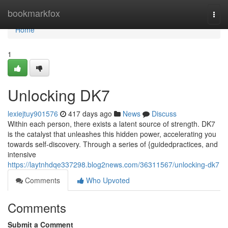
Home
bookmarkfox
Togg
navi
Home
1
Unlocking DK7
lexiejtuy901576
417 days ago
News
Discuss
Within each person, there exists a latent source of strength. DK7
is the catalyst that unleashes this hidden power, accelerating you
towards self-discovery. Through a series of {guidedpractices, and
intensive
https://laytnhdqe337298.blog2news.com/36311567/unlocking-dk7
Comments
Who Upvoted
Comments
Submit a Comment