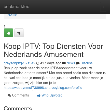
Home
bookmarkfox
Togg
navi
Home
1
Koop IPTV: Top Diensten Voor
Nederlands Amusement
graysonpkqv871942
417 days ago
News
Discuss
Ben je op zoek naar de beste IPTV-abonnement voor uw
Nederlandse entertainment? Met een breed scala aan diensten is
het wel een beetje moeilijk om de juiste te vinden. Maar maak je
geen zorgen, wij zijn hier om je te
https://woodynmut738998.sharebyblog.com/profile
Comments
Who Upvoted
Comments