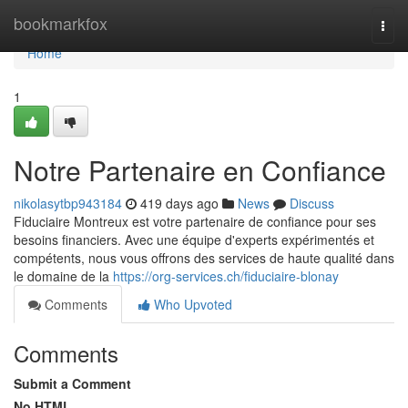
Home
bookmarkfox
Togg
navi
Home
1
Notre Partenaire en Confiance
nikolasytbp943184
419 days ago
News
Discuss
Fiduciaire Montreux est votre partenaire de confiance pour ses
besoins financiers. Avec une équipe d'experts expérimentés et
compétents, nous vous offrons des services de haute qualité dans
le domaine de la
https://org-services.ch/fiduciaire-blonay
Comments
Who Upvoted
Comments
Submit a Comment
No HTML