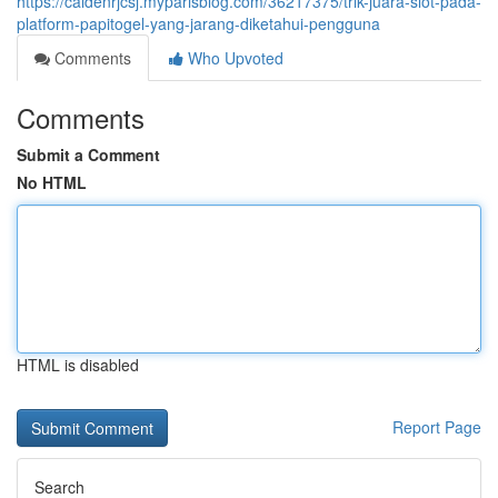
https://caidenrjcsj.myparisblog.com/36217375/trik-juara-slot-pada-
platform-papitogel-yang-jarang-diketahui-pengguna
Comments
Who Upvoted
Comments
Submit a Comment
No HTML
HTML is disabled
Report Page
Search