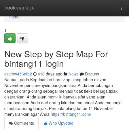
Home
bookmarkfox
Togg
navi
Home
1
New Step by Step Map For
bintang11 login
calebw456nfb2
418 days ago
News
Discuss
Namun, pada Kepribadian horoskop ulang tahun eleven
November perlu menyeimbangkan cara Anda berhubungan
dengan orang-orang sebagai menjadi tidak fleksibel juga tidak
disarankan. Anda akan memiliki banyak sifat yang akan
membedakan Anda dari orang lain dan membuat Anda menonjol
di antara orang banyak. Permata ulang tahun 11 November
menyarankan agar Anda
https://bintang11.com/
Comments
Who Upvoted