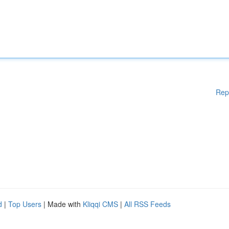
Rep
d
|
Top Users
| Made with
Kliqqi CMS
|
All RSS Feeds