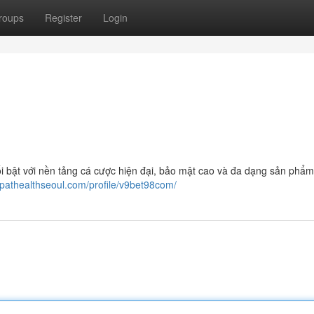
roups
Register
Login
i bật với nền tảng cá cược hiện đại, bảo mật cao và đa dạng sản phẩ
xpathealthseoul.com/profile/v9bet98com/