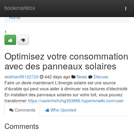
Home
bookmarkfox
Togg
navi
Home
1
Optimisez votre consommation
avec des panneaux solaires
siobhantftt122720
442 days ago
News
Discuss
Faire un devis maintenant L'énergie solaire est une source
d'durable qui peut vous aider à diminuer vos factures d'électricité.
En installant des panneaux solaires sur votre toit, vous pouvez
transformer
https://caoimhehzhg393886.hyperionwiki.com/user
Comments
Who Upvoted
Comments