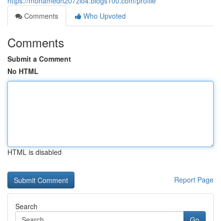
https://mohamedh207zio4.blogs100.com/profile
Comments
Who Upvoted
Comments
Submit a Comment
No HTML
HTML is disabled
Report Page
Search
Go