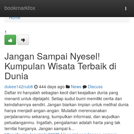
Home
bookmarkfox
Togg
navi
Home
1
Jangan Sampai Nyesel!
Kumpulan Wisata Terbaik di
Dunia
dukee142nub8
444 days ago
News
Discuss
Daftar ini hanyalah sebagian kecil dari keajaiban dunia yang
menanti untuk dijelajahi. Setiap sudut bumi memiliki cerita dan
keindahannya sendiri. Jangan biarkan impian untuk melihat dunia
hanya menjadi angan-angan. Mulailah merencanakan
perjalananmu sekarang, kumpulkan informasi, dan wujudkan
petualanganmu. Ingatlah, pengalaman adalah harta yang tak
ternilai harganya. Jangan sampai k...