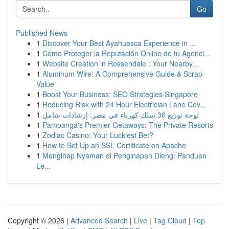
Go
Published News
1
Discover Your Best Ayahuasca Experience in ...
1
Cómo Proteger la Reputación Online de tu Agenci...
1
Website Creation in Rossendale : Your Nearby...
1
Aluminum Wire: A Comprehensive Guide & Scrap
Value
1
Boost Your Business: SEO Strategies Singapore
1
Reducing Risk with 24 Hour Electrician Lane Cov...
1
لوحة توزيع 36 سلك كهرباء في مصر: إرشادات شامل
1
Pampanga's Premier Getaways: The Private Resorts
1
Zodiac Casino: Your Luckiest Bet?
1
How to Set Up an SSL Certificate on Apache
1
Menginap Nyaman di Penginapan Dieng: Panduan
Le...
Copyright © 2026 |
Advanced Search
|
Live
|
Tag Cloud
|
Top